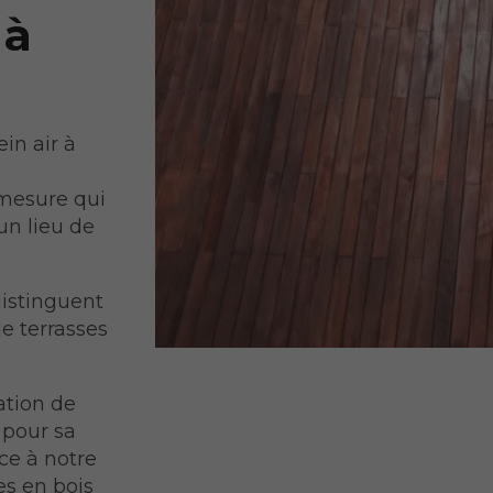
 à
in air à
mesure qui
un lieu de
distinguent
de terrasses
ation de
 pour sa
âce à notre
es en bois