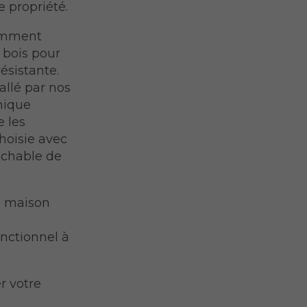
e propriété.
comment
 bois pour
résistante.
allé par nos
rmique
e les
hoisie avec
ochable de
e maison
nctionnel à
r votre