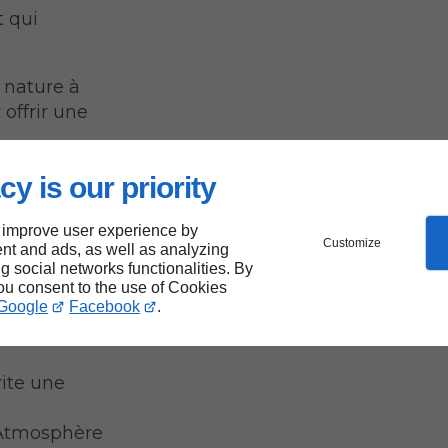
t qui
a nature à
offrir une
cy is our priority
e
 improve user experience by
Customize
nt and ads, as well as analyzing
ng social networks functionalities. By
 à
you consent to the use of Cookies
Google
Facebook
.
ite une
Atmosphère