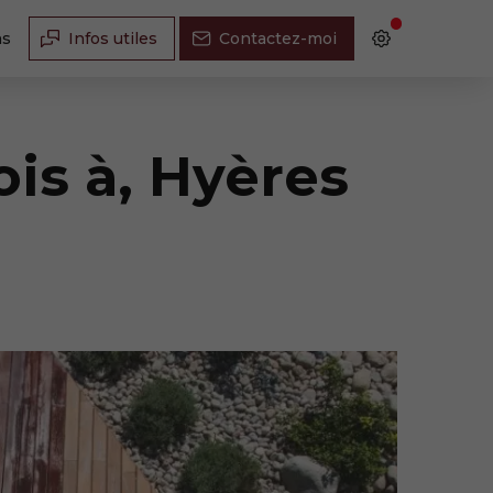
ns
Infos utiles
Contactez-moi
is à, Hyères