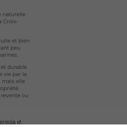
 naturelle
a Croix-
uite et bien
itant peu
marines.
 et durable
 vie par la
 mais elle
opriété.
a revente ou
pergola
,