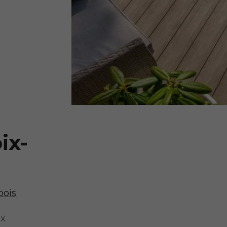
ix-
bois
ux