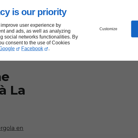
e Bois. Je
qui répond
cy is our priority
 improve user experience by
Customize
nt and ads, as well as analyzing
ng social networks functionalities. By
you consent to the use of Cookies
s à
Google
Facebook
.
ne
à La
ergola en