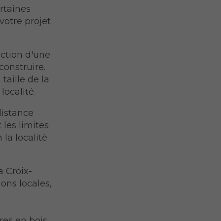
rtaines
votre projet
uction d'une
construire.
taille de la
localité.
distance
 les limites
 la localité
a Croix-
ons locales,
a
res en bois