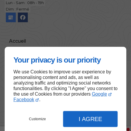
Lun - Sam : 08h - 19h
Dim : Fermé
Accueil
Contactez-moi
Your privacy is our priority
Mentions légales
Plan du site
We use Cookies to improve user experience by
personalising content and ads, as well as
analyzing traffic and optimizing social networks
functionalities. By clicking "I Agree" you consent to
the use of Cookies from our providers
Google
Haut de page
Facebook
.
I AGREE
Customize